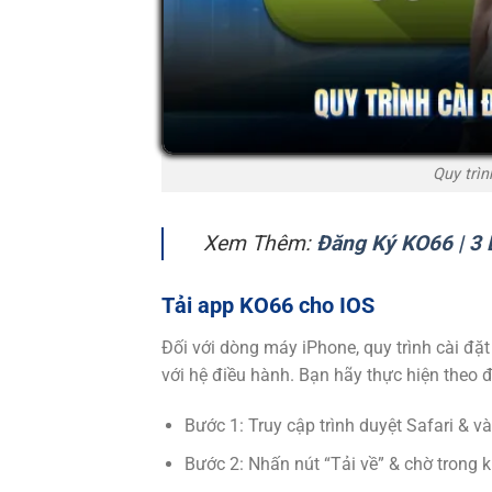
Quy trìn
Xem Thêm:
Đăng Ký KO66 | 3
Tải app KO66 cho IOS
Đối với dòng máy iPhone, quy trình cài đặ
với hệ điều hành. Bạn hãy thực hiện theo
Bước 1: Truy cập trình duyệt Safari & v
Bước 2: Nhấn nút “Tải về” & chờ trong k