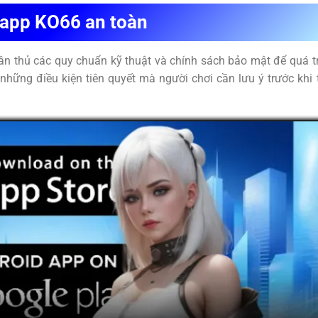
 app KO66 an toàn
n thủ các quy chuẩn kỹ thuật và chính sách bảo mật để quá t
 những điều kiện tiên quyết mà người chơi cần lưu ý trước khi 