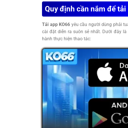
Quy định cần nắm để tải
Tải app KO66
yêu cầu người dùng phải tuâ
cài đặt diễn ra suôn sẻ nhất. Dưới đây là
hành thực hiện thao tác: