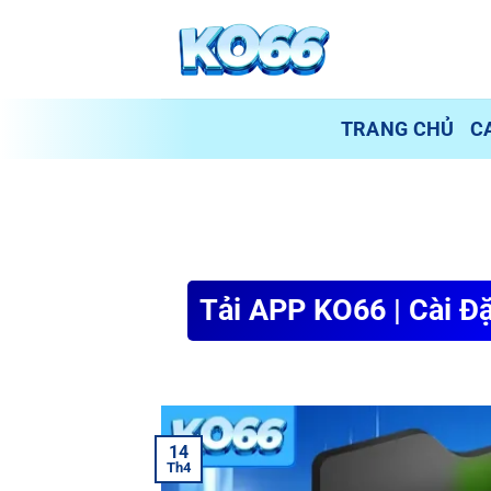
Bỏ
qua
nội
dung
TRANG CHỦ
C
Tải APP KO66 | Cài Đ
14
Th4