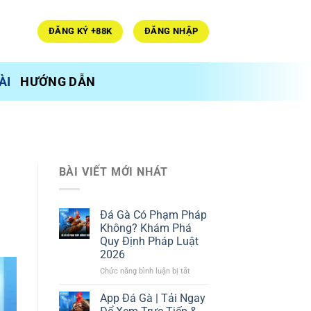
ĐĂNG KÝ +88K
ĐĂNG NHẬP
ÀI
HƯỚNG DẪN
BÀI VIẾT MỚI NHÁT
Đá Gà Có Phạm Pháp
Không? Khám Phá
Quy Định Pháp Luật
2026
Chức năng bình luận bị tắt
ở
Đá
Gà
App Đá Gà | Tải Ngay
Có