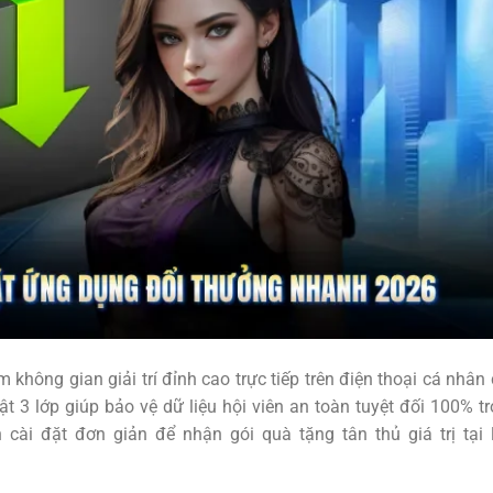
không gian giải trí đỉnh cao trực tiếp trên điện thoại cá nhân
 3 lớp giúp bảo vệ dữ liệu hội viên an toàn tuyệt đối 100% t
cài đặt đơn giản để nhận gói quà tặng tân thủ giá trị tại 