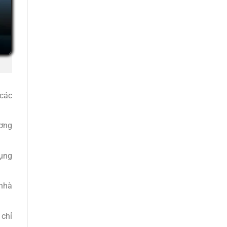
 các
ương
dụng
 nhà
 chỉ