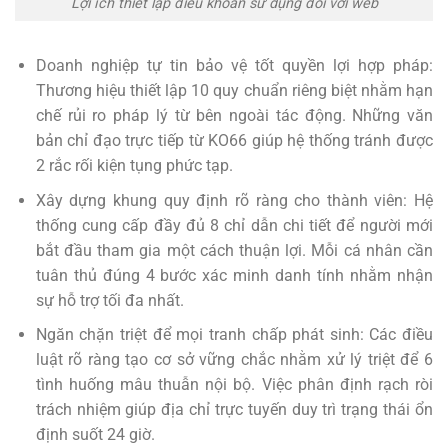
Lợi ích thiết lập điều khoản sử dụng đối với web
Doanh nghiệp tự tin bảo vệ tốt quyền lợi hợp pháp:
Thương hiệu thiết lập 10 quy chuẩn riêng biệt nhằm hạn
chế rủi ro pháp lý từ bên ngoài tác động. Những văn
bản chỉ đạo trực tiếp từ KO66 giúp hệ thống tránh được
2 rắc rối kiện tụng phức tạp.
Xây dựng khung quy định rõ ràng cho thành viên: Hệ
thống cung cấp đầy đủ 8 chỉ dẫn chi tiết để người mới
bắt đầu tham gia một cách thuận lợi. Mỗi cá nhân cần
tuân thủ đúng 4 bước xác minh danh tính nhằm nhận
sự hỗ trợ tối đa nhất.
Ngăn chặn triệt để mọi tranh chấp phát sinh: Các điều
luật rõ ràng tạo cơ sở vững chắc nhằm xử lý triệt để 6
tình huống mâu thuẫn nội bộ. Việc phân định rạch ròi
trách nhiệm giúp địa chỉ trực tuyến duy trì trạng thái ổn
định suốt 24 giờ.